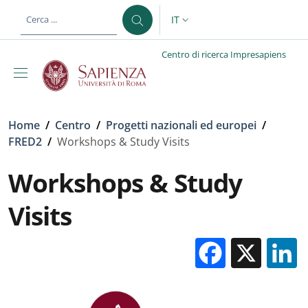
Salta al contenuto principale
Skip to footer content
IT
SELETTORE LINGUA: CURREN
Centro di ricerca Impresapiens
Briciole di pane
Home
/
Centro
/
Progetti nazionali ed europei
/
FRED2
/
Workshops & Study Visits
Workshops & Study
Visits
Facebo
X