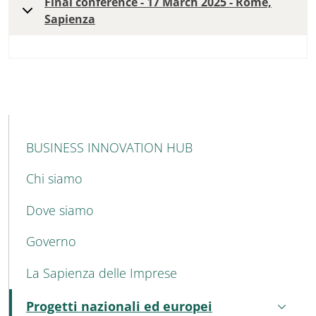
Final conference - 17 March 2025 - Rome,
Sapienza
MAIN NAVIGATION
BUSINESS INNOVATION HUB
Chi siamo
Dove siamo
Governo
La Sapienza delle Imprese
Progetti nazionali ed europei
Attivo