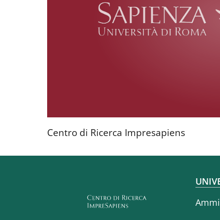
Centro di Ricerca Impresapiens
Fo
UNIV
Ammin