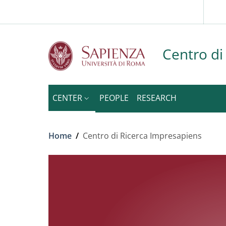
Slim to
Skip to main content
Skip to footer content
Centro di
CENTER
PEOPLE
RESEARCH
Breadcrumb
Home
/
Centro di Ricerca Impresapiens
Centro di Ricerca I