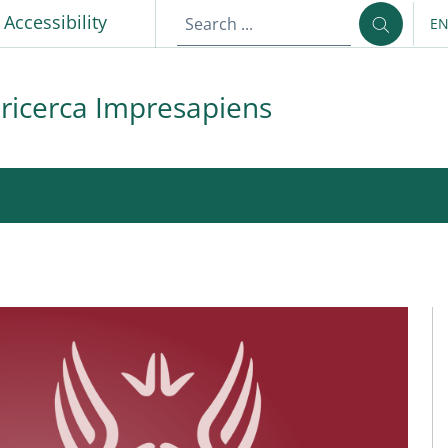
p
Accessibility
E
LA
 ricerca Impresapiens
mpresapiens
M