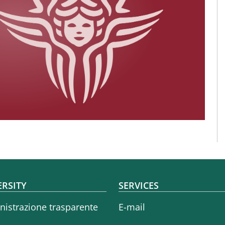
oter menu
ERSITY
SERVICES
istrazione trasparente
E-mail